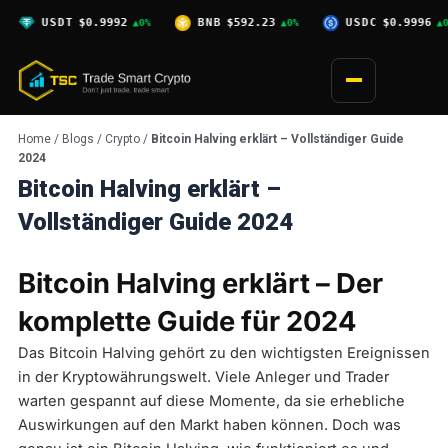
Skip
T
$0.9992
BNB
$592.23
USDC
$0.9996
XRP
▲0%
▲0%
▲0%
to
content
Home
/
Blogs
/
Crypto
/
Bitcoin Halving erklärt – Vollständiger Guide
2024
Bitcoin Halving erklärt –
Vollständiger Guide 2024
Bitcoin Halving erklärt – Der
komplette Guide für 2024
Das Bitcoin Halving gehört zu den wichtigsten Ereignissen
in der Kryptowährungswelt. Viele Anleger und Trader
warten gespannt auf diese Momente, da sie erhebliche
Auswirkungen auf den Markt haben können. Doch was