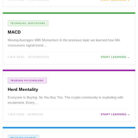
TECHNICAL INDICATORS
MACD
Moving Averages With Momentum In the previous topic we learned how MA
crossovers signal trend…
6 MIN READ · INTERMEDIATE
START LEARNING →
TRADING PSYCHOLOGY
Herd Mentality
Everyone Is Buying. So You Buy Too. The crypto community is exploding with
excitement. Every…
5 MIN READ · ADVANCED
START LEARNING →
READING CHARTS