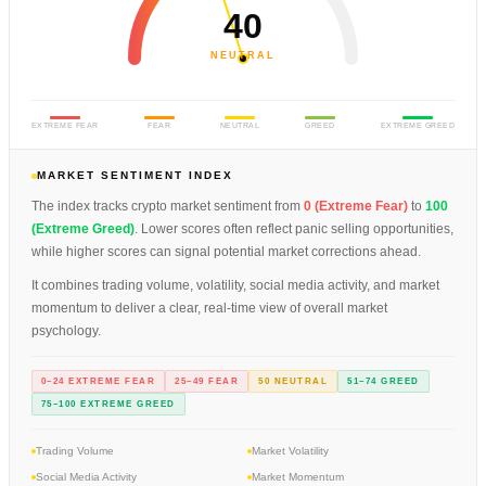
40
NEUTRAL
EXTREME FEAR
FEAR
NEUTRAL
GREED
EXTREME GREED
MARKET SENTIMENT INDEX
The index tracks crypto market sentiment from
0 (Extreme Fear)
to
100
(Extreme Greed)
. Lower scores often reflect panic selling opportunities,
while higher scores can signal potential market corrections ahead.
It combines trading volume, volatility, social media activity, and market
momentum to deliver a clear, real-time view of overall market
psychology.
0–24 EXTREME FEAR
25–49 FEAR
50 NEUTRAL
51–74 GREED
75–100 EXTREME GREED
Trading Volume
Market Volatility
Social Media Activity
Market Momentum