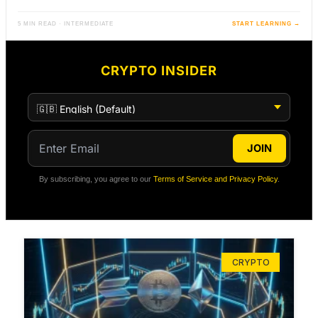
5 MIN READ · INTERMEDIATE
START LEARNING →
CRYPTO INSIDER
JOIN
By subscribing, you agree to our
Terms of Service and Privacy Policy
.
CRYPTO