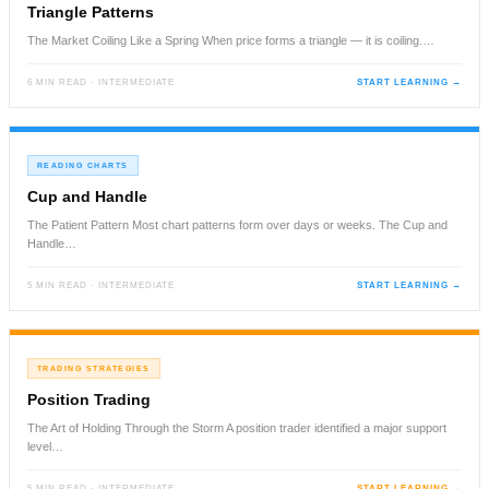
Triangle Patterns
The Market Coiling Like a Spring When price forms a triangle — it is coiling.…
6 MIN READ · INTERMEDIATE
START LEARNING →
READING CHARTS
Cup and Handle
The Patient Pattern Most chart patterns form over days or weeks. The Cup and
Handle…
5 MIN READ · INTERMEDIATE
START LEARNING →
TRADING STRATEGIES
Position Trading
The Art of Holding Through the Storm A position trader identified a major support
level…
5 MIN READ · INTERMEDIATE
START LEARNING →