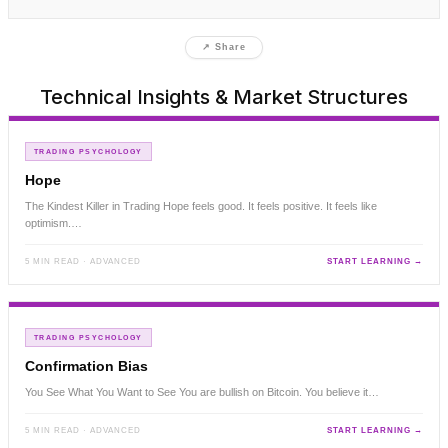
↗ Share
Technical Insights & Market Structures
TRADING PSYCHOLOGY
Hope
The Kindest Killer in Trading Hope feels good. It feels positive. It feels like
optimism.…
5 MIN READ · ADVANCED
START LEARNING →
TRADING PSYCHOLOGY
Confirmation Bias
You See What You Want to See You are bullish on Bitcoin. You believe it…
5 MIN READ · ADVANCED
START LEARNING →