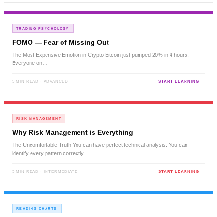
TRADING PSYCHOLOGY
FOMO — Fear of Missing Out
The Most Expensive Emotion in Crypto Bitcoin just pumped 20% in 4 hours.
Everyone on…
5 MIN READ · ADVANCED
START LEARNING →
RISK MANAGEMENT
Why Risk Management is Everything
The Uncomfortable Truth You can have perfect technical analysis. You can
identify every pattern correctly.…
5 MIN READ · INTERMEDIATE
START LEARNING →
READING CHARTS