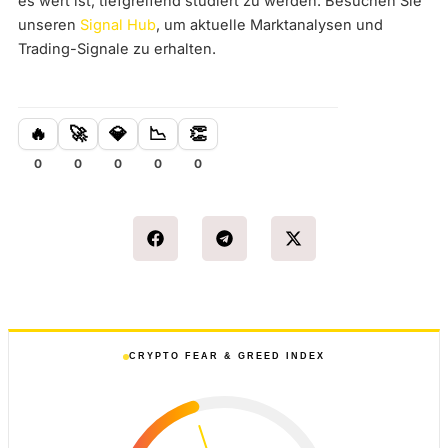
es wert ist, tiefgreifend studiert zu werden. Besuchen Sie
unseren
Signal Hub
, um aktuelle Marktanalysen und
Trading-Signale zu erhalten.
🔥
🚀
💎
📉
👏
0
0
0
0
0
CRYPTO FEAR & GREED INDEX