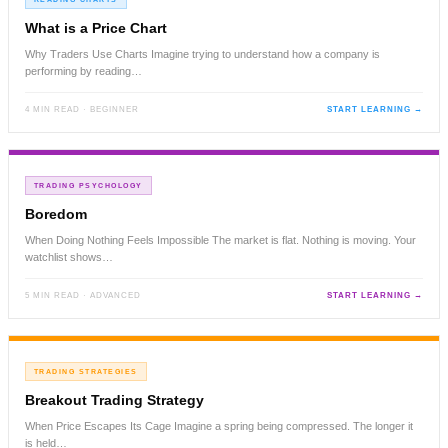
What is a Price Chart
Why Traders Use Charts Imagine trying to understand how a company is
performing by reading…
4 MIN READ · BEGINNER
START LEARNING →
TRADING PSYCHOLOGY
Boredom
When Doing Nothing Feels Impossible The market is flat. Nothing is moving. Your
watchlist shows…
5 MIN READ · ADVANCED
START LEARNING →
TRADING STRATEGIES
Breakout Trading Strategy
When Price Escapes Its Cage Imagine a spring being compressed. The longer it
is held…