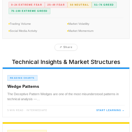
0–24 EXTREME FEAR
25–49 FEAR
50 NEUTRAL
51–74 GREED
75–100 EXTREME GREED
Trading Volume
Market Volatility
Social Media Activity
Market Momentum
↗ Share
Technical Insights & Market Structures
READING CHARTS
Wedge Patterns
The Deceptive Pattern Wedges are one of the most misunderstood patterns in
technical analysis —…
5 MIN READ · INTERMEDIATE
START LEARNING →