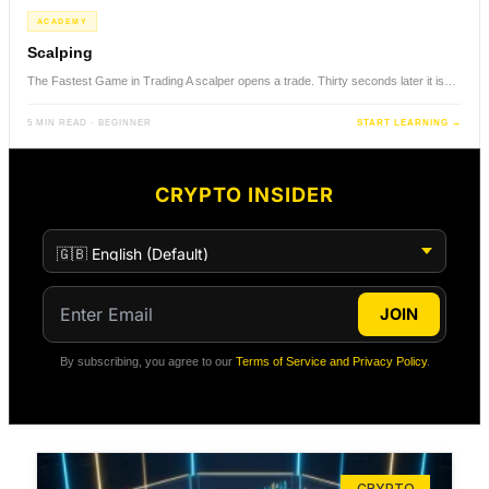
ACADEMY
Scalping
The Fastest Game in Trading A scalper opens a trade. Thirty seconds later it is…
5 MIN READ · BEGINNER
START LEARNING →
CRYPTO INSIDER
JOIN
By subscribing, you agree to our
Terms of Service and Privacy Policy
.
CRYPTO