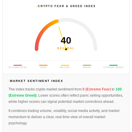
CRYPTO FEAR & GREED INDEX
40
NEUTRAL
EXTREME FEAR
FEAR
NEUTRAL
GREED
EXTREME GREED
MARKET SENTIMENT INDEX
The index tracks crypto market sentiment from
0 (Extreme Fear)
to
100
(Extreme Greed)
. Lower scores often reflect panic selling opportunities,
while higher scores can signal potential market corrections ahead.
It combines trading volume, volatility, social media activity, and market
momentum to deliver a clear, real-time view of overall market
psychology.