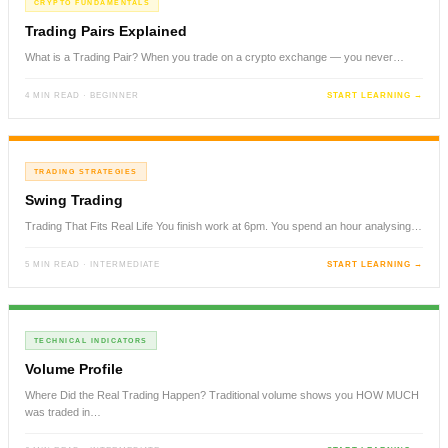
CRYPTO FUNDAMENTALS
Trading Pairs Explained
What is a Trading Pair? When you trade on a crypto exchange — you never…
4 MIN READ · BEGINNER
START LEARNING →
TRADING STRATEGIES
Swing Trading
Trading That Fits Real Life You finish work at 6pm. You spend an hour analysing…
5 MIN READ · INTERMEDIATE
START LEARNING →
TECHNICAL INDICATORS
Volume Profile
Where Did the Real Trading Happen? Traditional volume shows you HOW MUCH
was traded in…