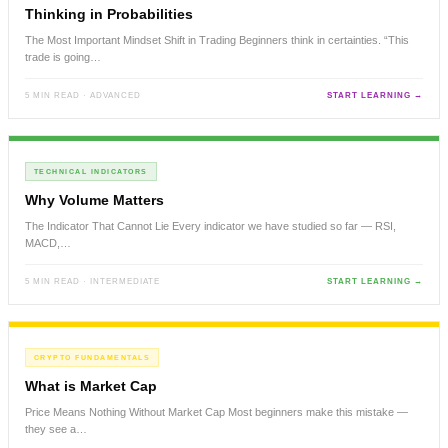
Thinking in Probabilities
The Most Important Mindset Shift in Trading Beginners think in certainties. “This
trade is going…
5 MIN READ · ADVANCED
START LEARNING →
TECHNICAL INDICATORS
Why Volume Matters
The Indicator That Cannot Lie Every indicator we have studied so far — RSI,
MACD,…
5 MIN READ · INTERMEDIATE
START LEARNING →
CRYPTO FUNDAMENTALS
What is Market Cap
Price Means Nothing Without Market Cap Most beginners make this mistake —
they see a…