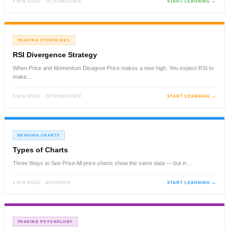
6 MIN READ · INTERMEDIATE
START LEARNING →
TRADING STRATEGIES
RSI Divergence Strategy
When Price and Momentum Disagree Price makes a new high. You expect RSI to
make…
5 MIN READ · INTERMEDIATE
START LEARNING →
READING CHARTS
Types of Charts
Three Ways to See Price All price charts show the same data — but in…
4 MIN READ · BEGINNER
START LEARNING →
TRADING PSYCHOLOGY