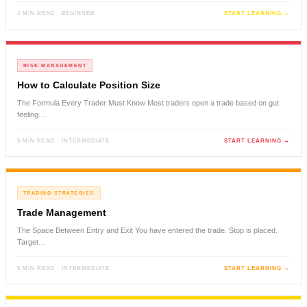
4 MIN READ · BEGINNER
START LEARNING →
RISK MANAGEMENT
How to Calculate Position Size
The Formula Every Trader Must Know Most traders open a trade based on gut
feeling…
5 MIN READ · INTERMEDIATE
START LEARNING →
TRADING STRATEGIES
Trade Management
The Space Between Entry and Exit You have entered the trade. Stop is placed.
Target…
5 MIN READ · INTERMEDIATE
START LEARNING →