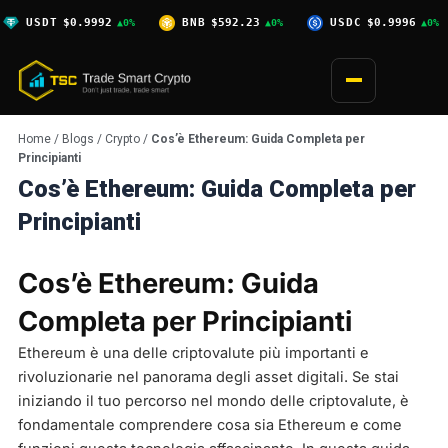
Skip
$0.9992
BNB
$592.23
USDC
$0.9996
XRP
$1
▲0%
▲0%
▲0%
to
content
Home
/
Blogs
/
Crypto
/
Cos’è Ethereum: Guida Completa per
Principianti
Cos’è Ethereum: Guida Completa per
Principianti
Cos’è Ethereum: Guida
Completa per Principianti
Ethereum è una delle criptovalute più importanti e
rivoluzionarie nel panorama degli asset digitali. Se stai
iniziando il tuo percorso nel mondo delle criptovalute, è
fondamentale comprendere cosa sia Ethereum e come