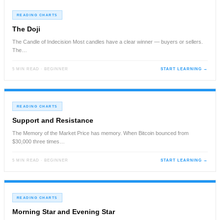
READING CHARTS
The Doji
The Candle of Indecision Most candles have a clear winner — buyers or sellers.
The…
5 MIN READ · BEGINNER
START LEARNING →
READING CHARTS
Support and Resistance
The Memory of the Market Price has memory. When Bitcoin bounced from
$30,000 three times…
5 MIN READ · BEGINNER
START LEARNING →
READING CHARTS
Morning Star and Evening Star