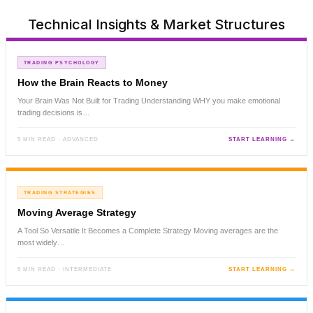
Technical Insights & Market Structures
TRADING PSYCHOLOGY
How the Brain Reacts to Money
Your Brain Was Not Built for Trading Understanding WHY you make emotional
trading decisions is…
5 MIN READ · ADVANCED
START LEARNING →
TRADING STRATEGIES
Moving Average Strategy
A Tool So Versatile It Becomes a Complete Strategy Moving averages are the
most widely…
5 MIN READ · INTERMEDIATE
START LEARNING →