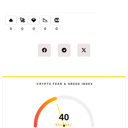
🔥
🚀
💎
📉
👏
0
0
0
0
0
CRYPTO FEAR & GREED INDEX
40
NEUTRAL