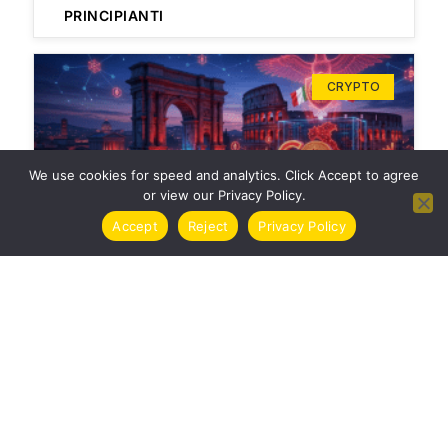
PRINCIPIANTI
CRYPTO
We use cookies for speed and analytics. Click Accept to agree
or view our Privacy Policy.
Accept
Reject
Privacy Policy
TASSE CRIPTOVALUTE ITALIA 2024 | GUIDA
COMPLETA
CRYPTO