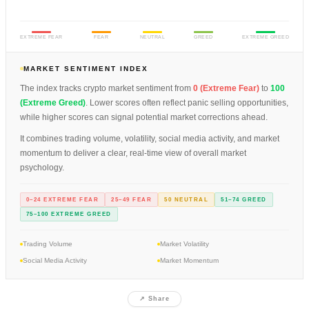
EXTREME FEAR
FEAR
NEUTRAL
GREED
EXTREME GREED
MARKET SENTIMENT INDEX
The index tracks crypto market sentiment from
0 (Extreme Fear)
to
100
(Extreme Greed)
. Lower scores often reflect panic selling opportunities,
while higher scores can signal potential market corrections ahead.
It combines trading volume, volatility, social media activity, and market
momentum to deliver a clear, real-time view of overall market
psychology.
0–24 EXTREME FEAR
25–49 FEAR
50 NEUTRAL
51–74 GREED
75–100 EXTREME GREED
Trading Volume
Market Volatility
Social Media Activity
Market Momentum
↗ Share