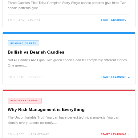
Three Candles That Tell a Complete Story Single candle patterns give hints.Two
candle patterns give…
5 MIN READ · BEGINNER
START LEARNING →
READING CHARTS
Bullish vs Bearish Candles
Not All Candles Are Equal Two green candles can tell completely different stories.
One green…
5 MIN READ · BEGINNER
START LEARNING →
RISK MANAGEMENT
Why Risk Management is Everything
The Uncomfortable Truth You can have perfect technical analysis. You can
identify every pattern correctly.…
5 MIN READ · INTERMEDIATE
START LEARNING →