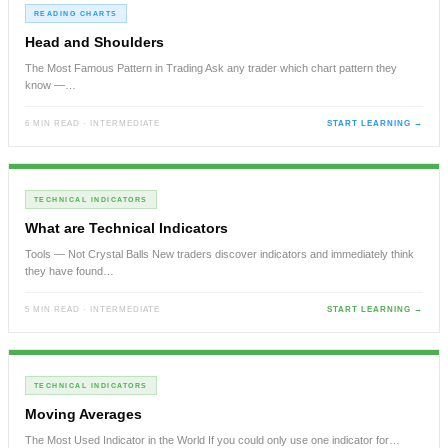
READING CHARTS
Head and Shoulders
The Most Famous Pattern in Trading Ask any trader which chart pattern they
know —…
6 MIN READ · INTERMEDIATE
START LEARNING →
TECHNICAL INDICATORS
What are Technical Indicators
Tools — Not Crystal Balls New traders discover indicators and immediately think
they have found…
5 MIN READ · INTERMEDIATE
START LEARNING →
TECHNICAL INDICATORS
Moving Averages
The Most Used Indicator in the World If you could only use one indicator for…