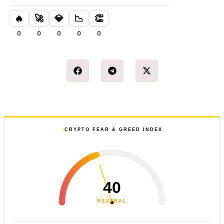
🔥
🚀
💎
📉
👏
0
0
0
0
0
CRYPTO FEAR & GREED INDEX
40
NEUTRAL