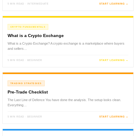
5 MIN READ · INTERMEDIATE
START LEARNING →
CRYPTO FUNDAMENTALS
What is a Crypto Exchange
What is a Crypto Exchange? A crypto exchange is a marketplace where buyers
and sellers…
5 MIN READ · BEGINNER
START LEARNING →
TRADING STRATEGIES
Pre-Trade Checklist
The Last Line of Defence You have done the analysis. The setup looks clean.
Everything…
5 MIN READ · BEGINNER
START LEARNING →