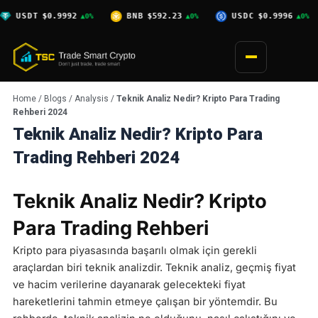
Skip
0.9992
BNB
$592.23
USDC
$0.9996
XRP
$1.
▲0%
▲0%
▲0%
to
content
Home
/
Blogs
/
Analysis
/
Teknik Analiz Nedir? Kripto Para Trading
Rehberi 2024
Teknik Analiz Nedir? Kripto Para
Trading Rehberi 2024
Teknik Analiz Nedir? Kripto
Para Trading Rehberi
Kripto para piyasasında başarılı olmak için gerekli
araçlardan biri teknik analizdir. Teknik analiz, geçmiş fiyat
ve hacim verilerine dayanarak gelecekteki fiyat
hareketlerini tahmin etmeye çalışan bir yöntemdir. Bu