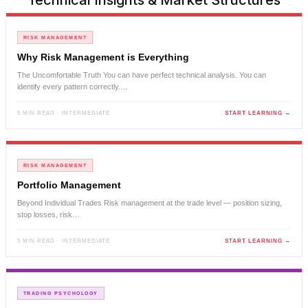
Technical Insights & Market Structures
RISK MANAGEMENT
Why Risk Management is Everything
The Uncomfortable Truth You can have perfect technical analysis. You can
identify every pattern correctly.…
5 MIN READ · INTERMEDIATE
START LEARNING →
RISK MANAGEMENT
Portfolio Management
Beyond Individual Trades Risk management at the trade level — position sizing,
stop losses, risk…
5 MIN READ · INTERMEDIATE
START LEARNING →
TRADING PSYCHOLOGY