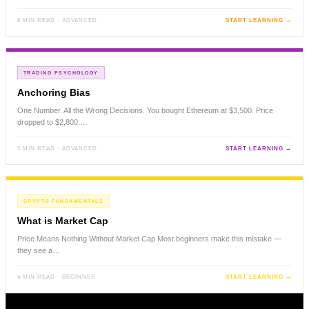
6 MIN READ · ADVANCED
START LEARNING →
TRADING PSYCHOLOGY
Anchoring Bias
One Number. All the Wrong Decisions. You bought Ethereum at $3,500. Price
dropped to $2,800.…
5 MIN READ · ADVANCED
START LEARNING →
CRYPTO FUNDAMENTALS
What is Market Cap
Price Means Nothing Without Market Cap Most beginners make this mistake —
they see a…
4 MIN READ · BEGINNER
START LEARNING →