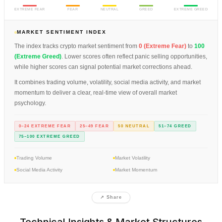
EXTREME FEAR
FEAR
NEUTRAL
GREED
EXTREME GREED
MARKET SENTIMENT INDEX
The index tracks crypto market sentiment from
0 (Extreme Fear)
to
100
(Extreme Greed)
. Lower scores often reflect panic selling opportunities,
while higher scores can signal potential market corrections ahead.
It combines trading volume, volatility, social media activity, and market
momentum to deliver a clear, real-time view of overall market
psychology.
0–24 EXTREME FEAR
25–49 FEAR
50 NEUTRAL
51–74 GREED
75–100 EXTREME GREED
Trading Volume
Market Volatility
Social Media Activity
Market Momentum
↗ Share