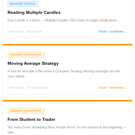
READING CHARTS
Reading Multiple Candles
One Candle is a Word — Multiple Candles Tell a Story A single candle gives…
5 MIN READ · BEGINNER
START LEARNING →
TRADING STRATEGIES
Moving Average Strategy
A Tool So Versatile It Becomes a Complete Strategy Moving averages are the
most widely…
5 MIN READ · INTERMEDIATE
START LEARNING →
TRADING STRATEGIES
From Student to Trader
You Have Done Something Most People Never Do You started at the beginning —
with…