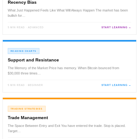
Recency Bias
What Just Happened Feels Like What Will Always Happen The market has been
bullish for…
5 MIN READ · ADVANCED
START LEARNING →
READING CHARTS
Support and Resistance
The Memory of the Market Price has memory. When Bitcoin bounced from
$30,000 three times…
5 MIN READ · BEGINNER
START LEARNING →
TRADING STRATEGIES
Trade Management
The Space Between Entry and Exit You have entered the trade. Stop is placed.
Target…