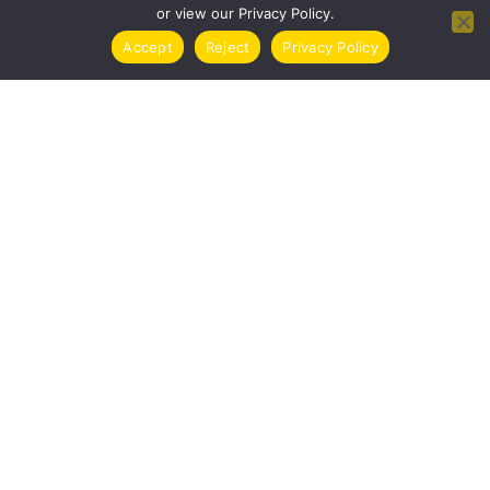
or view our Privacy Policy.
Accept
Reject
Privacy Policy
TASSE CRIPTOVALUTE ITALIA 2024 | GUIDA
COMPLETA
CRYPTO
COME COMPRARE CRIPTOVALUTE IN ITALIA
| GUIDA COMPLETA 2024