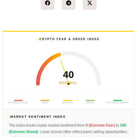
CRYPTO FEAR & GREED INDEX
40
NEUTRAL
EXTREME FEAR
FEAR
NEUTRAL
GREED
EXTREME GREED
MARKET SENTIMENT INDEX
The index tracks crypto market sentiment from
0 (Extreme Fear)
to
100
(Extreme Greed)
. Lower scores often reflect panic selling opportunities,