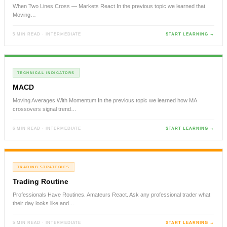
When Two Lines Cross — Markets React In the previous topic we learned that
Moving…
5 MIN READ · INTERMEDIATE
START LEARNING →
TECHNICAL INDICATORS
MACD
Moving Averages With Momentum In the previous topic we learned how MA
crossovers signal trend…
6 MIN READ · INTERMEDIATE
START LEARNING →
TRADING STRATEGIES
Trading Routine
Professionals Have Routines. Amateurs React. Ask any professional trader what
their day looks like and…
5 MIN READ · INTERMEDIATE
START LEARNING →