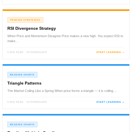
TRADING STRATEGIES
RSI Divergence Strategy
When Price and Momentum Disagree Price makes a new high. You expect RSI to
make…
5 MIN READ · INTERMEDIATE
START LEARNING →
READING CHARTS
Triangle Patterns
The Market Coiling Like a Spring When price forms a triangle — it is coiling.…
6 MIN READ · INTERMEDIATE
START LEARNING →
READING CHARTS