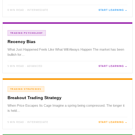
6 MIN READ · INTERMEDIATE
START LEARNING →
TRADING PSYCHOLOGY
Recency Bias
What Just Happened Feels Like What Will Always Happen The market has been
bullish for…
5 MIN READ · ADVANCED
START LEARNING →
TRADING STRATEGIES
Breakout Trading Strategy
When Price Escapes Its Cage Imagine a spring being compressed. The longer it
is held…
5 MIN READ · INTERMEDIATE
START LEARNING →