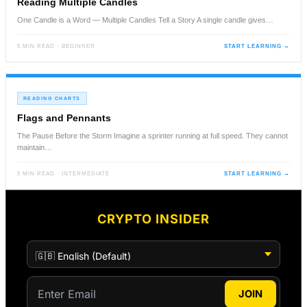
Reading Multiple Candles
One Candle is a Word — Multiple Candles Tell a Story A single candle gives…
5 MIN READ · BEGINNER
START LEARNING →
READING CHARTS
Flags and Pennants
The Pause Before the Storm Imagine a sprinter running at full speed. They cannot
maintain…
5 MIN READ · INTERMEDIATE
START LEARNING →
CRYPTO INSIDER
JOIN