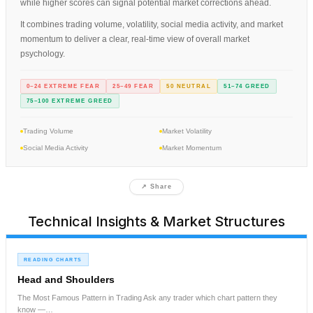
while higher scores can signal potential market corrections ahead.
It combines trading volume, volatility, social media activity, and market
momentum to deliver a clear, real-time view of overall market
psychology.
0–24 EXTREME FEAR
25–49 FEAR
50 NEUTRAL
51–74 GREED
75–100 EXTREME GREED
Trading Volume
Market Volatility
Social Media Activity
Market Momentum
↗ Share
Technical Insights & Market Structures
READING CHARTS
Head and Shoulders
The Most Famous Pattern in Trading Ask any trader which chart pattern they
know —…