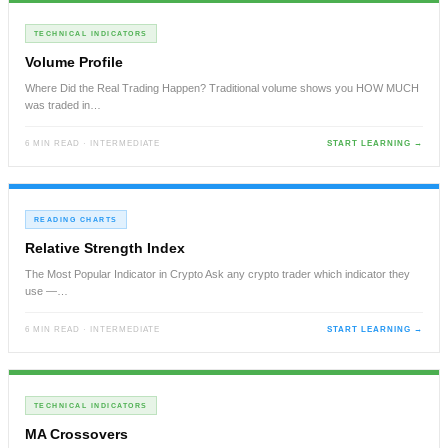
TECHNICAL INDICATORS
Volume Profile
Where Did the Real Trading Happen? Traditional volume shows you HOW MUCH
was traded in…
6 MIN READ · INTERMEDIATE
START LEARNING →
READING CHARTS
Relative Strength Index
The Most Popular Indicator in Crypto Ask any crypto trader which indicator they
use —…
6 MIN READ · INTERMEDIATE
START LEARNING →
TECHNICAL INDICATORS
MA Crossovers