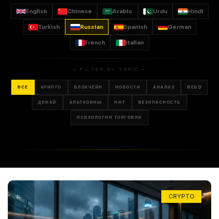
English
Chinese
Arabic
Urdu
Hindi
Turkish
Russian
Spanish
German
French
Italian
— FILTER BY TOPIC —
ВСЕ
КРИПТО
БЛОКЧЕЙН
НОВОСТИ
АНАЛИЗ
ВЕБ3
ДЕФАЙ
АЛЬТКОИНЫ
НФТ
БЕЗОПАСНОСТЬ
ПСИХОЛОГИЯ ТОРГОВЛИ
CRYPTO