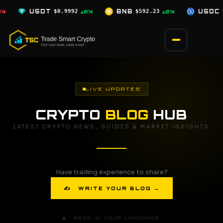
Skip
USDT
$0.9992
BNB
$592.23
USDC
$0.9996
▲0%
▲0%
▲
to
content
LIVE UPDATES
CRYPTO
BLOG
HUB
LATEST CRYPTO NEWS, GUIDES & MARKET INSIGHTS
Have trading experience to share?
✍ WRITE YOUR BLOG →
🌐 READ IN YOUR LANGUAGE